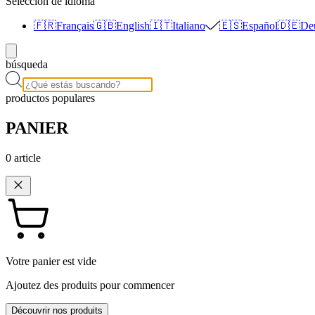
Selección de idioma
🇫🇷
Français
🇬🇧
English
🇮🇹
Italiano
🇪🇸
Español
🇩🇪
De
búsqueda
productos populares
PANIER
0
article
Votre panier est vide
Ajoutez des produits pour commencer
Découvrir nos produits