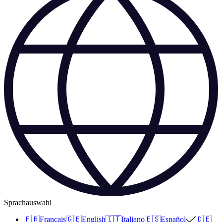
Sprachauswahl
🇫🇷
Français
🇬🇧
English
🇮🇹
Italiano
🇪🇸
Español
🇩🇪