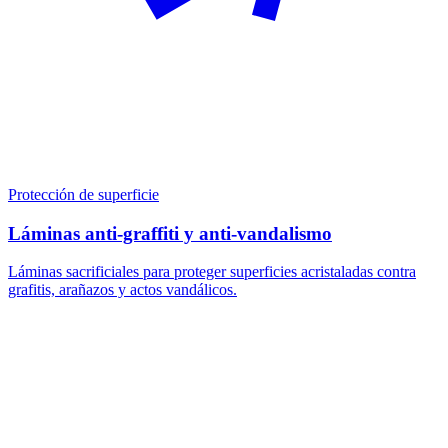
Protección de superficie
Láminas anti-graffiti y anti-vandalismo
Láminas sacrificiales para proteger superficies acristaladas contra
grafitis, arañazos y actos vandálicos.