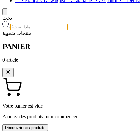
🇫🇷
Français
🇬🇧
English
🇮🇹
Italiano
🇪🇸
Español
🇩🇪
Deuts
بحث
منتجات شعبية
PANIER
0
article
Votre panier est vide
Ajoutez des produits pour commencer
Découvrir nos produits