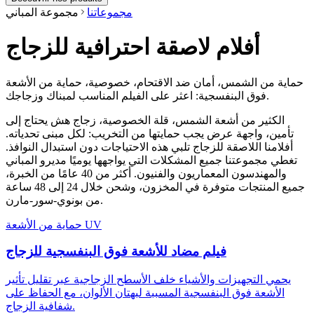
مجموعاتنا
مجموعة المباني
أفلام لاصقة احترافية للزجاج
حماية من الشمس، أمان ضد الاقتحام، خصوصية، حماية من الأشعة
فوق البنفسجية: اعثر على الفيلم المناسب لمبناك وزجاجك.
الكثير من أشعة الشمس، قلة الخصوصية، زجاج هش يحتاج إلى
تأمين، واجهة عرض يجب حمايتها من التخريب: لكل مبنى تحدياته.
أفلامنا اللاصقة للزجاج تلبي هذه الاحتياجات دون استبدال النوافذ.
تغطي مجموعتنا جميع المشكلات التي يواجهها يوميًا مديرو المباني
والمهندسون المعماريون والفنيون. أكثر من 40 عامًا من الخبرة،
جميع المنتجات متوفرة في المخزون، وشحن خلال 24 إلى 48 ساعة
من بونوي-سور-مارن.
حماية من الأشعة UV
فيلم مضاد للأشعة فوق البنفسجية للزجاج
يحمي التجهيزات والأشياء خلف الأسطح الزجاجية عبر تقليل تأثير
الأشعة فوق البنفسجية المسببة لبهتان الألوان، مع الحفاظ على
شفافية الزجاج.