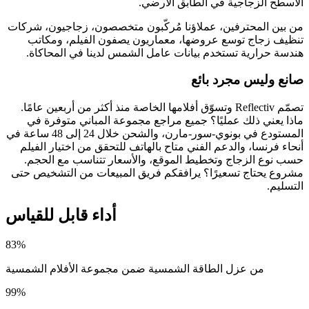
الأسطح الزجاجية في الطابق الأرضي.
من بين المحترفين، عملاؤنا مُركّبون متخصصون، زجاجيون، شركات
تنظيف زجاج توسع عروضها، معماريون يصفون الفيلم، ومكاتب
هندسة حرارية تستخدم بيانات عامل الشمس لدينا في المحاكاة.
صانع وليس مجرد بائع
تصمّم Reflectiv وتسوّق أفلامها الخاصة منذ أكثر من أربعين عامًا.
ماذا يعني ذلك عمليًا؟ جميع مراجع مجموعة المباني متوفرة في
المستودع في بونوي-سور-مارن، والشحن خلال 24 إلى 48 ساعة في
أنحاء فرنسا، والدعم الفني متاح بالهاتف للتحقق من اختيار الفيلم
حسب نوع الزجاج وتخطيط الموقع، والأسعار تتناسب مع الحجم.
مشروع يحتاج تسعيرًا؟ يرافقكم فريق المبيعات من التشخيص حتى
التسليم.
أداء قابل للقياس
83%
من عزل الطاقة الشمسية ضمن مجموعة الأفلام الشمسية
99%