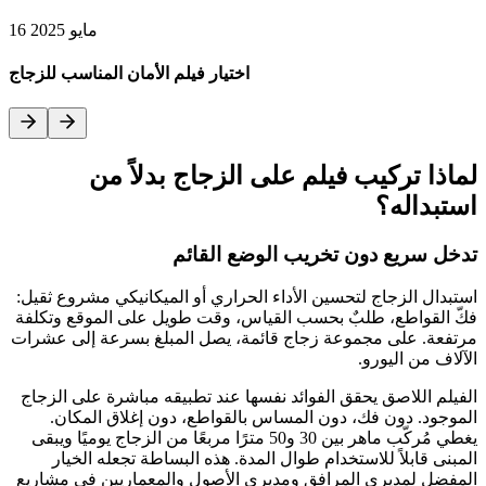
16 مايو 2025
اختيار فيلم الأمان المناسب للزجاج
لماذا تركيب فيلم على الزجاج بدلاً من
استبداله؟
تدخل سريع دون تخريب الوضع القائم
استبدال الزجاج لتحسين الأداء الحراري أو الميكانيكي مشروع ثقيل:
فكّ القواطع، طلبٌ بحسب القياس، وقت طويل على الموقع وتكلفة
مرتفعة. على مجموعة زجاج قائمة، يصل المبلغ بسرعة إلى عشرات
الآلاف من اليورو.
الفيلم اللاصق يحقق الفوائد نفسها عند تطبيقه مباشرة على الزجاج
الموجود. دون فك، دون المساس بالقواطع، دون إغلاق المكان.
يغطي مُركّب ماهر بين 30 و50 مترًا مربعًا من الزجاج يوميًا ويبقى
المبنى قابلاً للاستخدام طوال المدة. هذه البساطة تجعله الخيار
المفضل لمديري المرافق ومديري الأصول والمعماريين في مشاريع