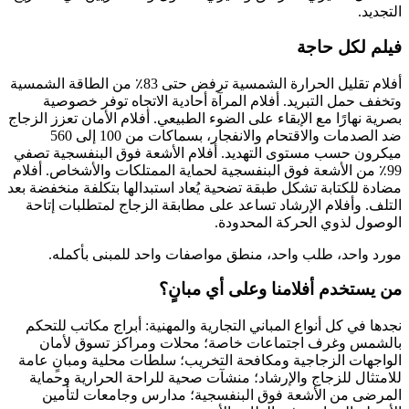
التجديد.
فيلم لكل حاجة
أفلام تقليل الحرارة الشمسية ترفض حتى 83٪ من الطاقة الشمسية
وتخفف حمل التبريد. أفلام المرآة أحادية الاتجاه توفر خصوصية
بصرية نهارًا مع الإبقاء على الضوء الطبيعي. أفلام الأمان تعزز الزجاج
ضد الصدمات والاقتحام والانفجار، بسماكات من 100 إلى 560
ميكرون حسب مستوى التهديد. أفلام الأشعة فوق البنفسجية تصفي
99٪ من الأشعة فوق البنفسجية لحماية الممتلكات والأشخاص. أفلام
مضادة للكتابة تشكل طبقة تضحية يُعاد استبدالها بتكلفة منخفضة بعد
التلف. وأفلام الإرشاد تساعد على مطابقة الزجاج لمتطلبات إتاحة
الوصول لذوي الحركة المحدودة.
مورد واحد، طلب واحد، منطق مواصفات واحد للمبنى بأكمله.
من يستخدم أفلامنا وعلى أي مبانٍ؟
نجدها في كل أنواع المباني التجارية والمهنية: أبراج مكاتب للتحكم
بالشمس وغرف اجتماعات خاصة؛ محلات ومراكز تسوق لأمان
الواجهات الزجاجية ومكافحة التخريب؛ سلطات محلية ومبانٍ عامة
للامتثال للزجاج والإرشاد؛ منشآت صحية للراحة الحرارية وحماية
المرضى من الأشعة فوق البنفسجية؛ مدارس وجامعات لتأمين