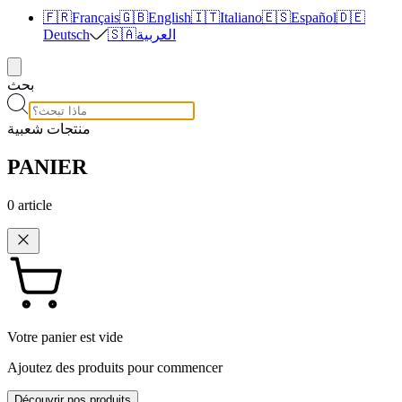
🇫🇷
Français
🇬🇧
English
🇮🇹
Italiano
🇪🇸
Español
🇩🇪
العربية
🇸🇦
Deutsch
بحث
منتجات شعبية
PANIER
0
article
Votre panier est vide
Ajoutez des produits pour commencer
Découvrir nos produits