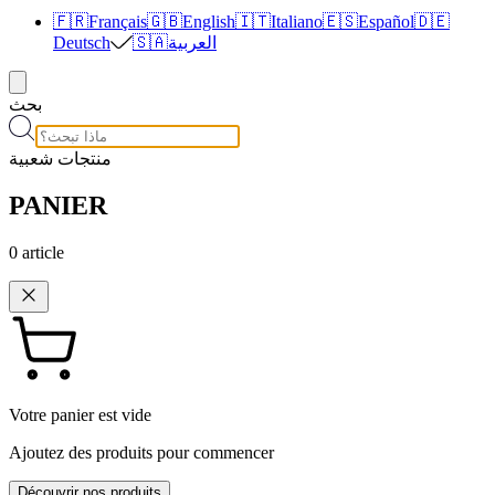
🇫🇷
Français
🇬🇧
English
🇮🇹
Italiano
🇪🇸
Español
🇩🇪
العربية
🇸🇦
Deutsch
بحث
منتجات شعبية
PANIER
0
article
Votre panier est vide
Ajoutez des produits pour commencer
Découvrir nos produits