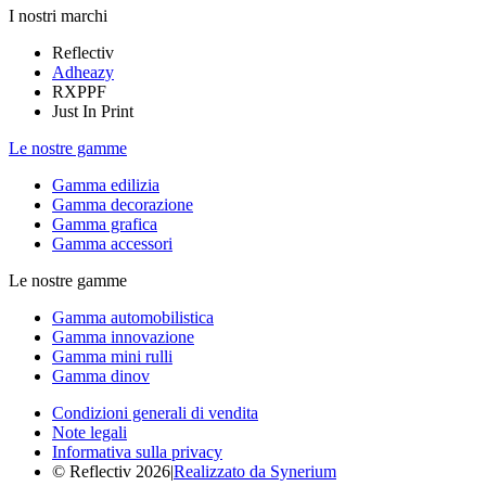
I nostri marchi
Reflectiv
Adheazy
RXPPF
Just In Print
Le nostre gamme
Gamma edilizia
Gamma decorazione
Gamma grafica
Gamma accessori
Le nostre gamme
Gamma automobilistica
Gamma innovazione
Gamma mini rulli
Gamma dinov
Condizioni generali di vendita
Note legali
Informativa sulla privacy
© Reflectiv 2026
|
Realizzato da Synerium