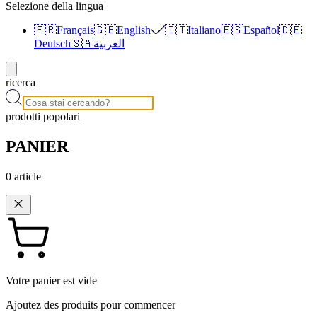
Selezione della lingua
🇫🇷
Français
🇬🇧
English
🇮🇹
Italiano
🇪🇸
Español
🇩🇪
Deutsch
🇸🇦
العربية
ricerca
prodotti popolari
PANIER
0
article
Votre panier est vide
Ajoutez des produits pour commencer