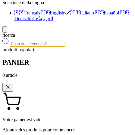
Selezione della lingua
🇫🇷
Français
🇬🇧
English
🇮🇹
Italiano
🇪🇸
Español
🇩🇪
Deutsch
🇸🇦
العربية
ricerca
prodotti popolari
PANIER
0
article
Votre panier est vide
Ajoutez des produits pour commencer