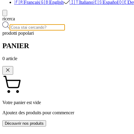
🇫🇷
Français
🇬🇧
English
🇮🇹
Italiano
🇪🇸
Español
🇩🇪
De
ricerca
prodotti popolari
PANIER
0
article
Votre panier est vide
Ajoutez des produits pour commencer
Découvrir nos produits