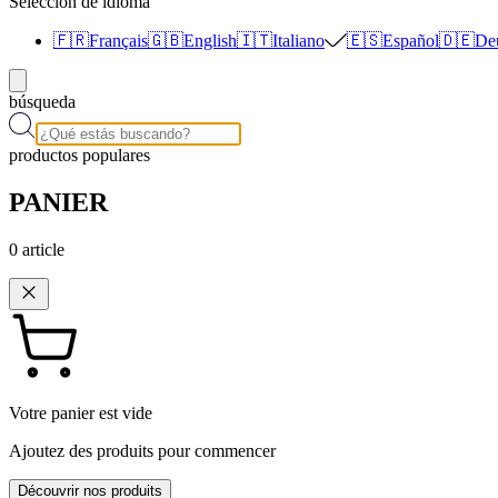
Selección de idioma
🇫🇷
Français
🇬🇧
English
🇮🇹
Italiano
🇪🇸
Español
🇩🇪
De
búsqueda
productos populares
PANIER
0
article
Votre panier est vide
Ajoutez des produits pour commencer
Découvrir nos produits