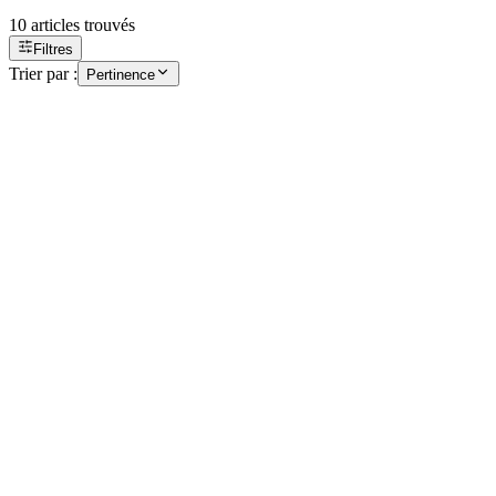
10
articles trouvés
Filtres
Trier par :
Pertinence
Accessoires de pose
Feutrine noir
BLKFEL
Retrait boutique
Voir
Accessoires de pose
Boîte
BOX
Retrait boutique
Voir
Accessoires de pose
Nettoyage