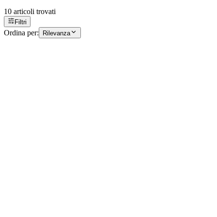
10
articoli trovati
Filtri
Ordina per:
Rilevanza
Accessori di installazione
Feutrine noir
BLKFEL
Retrait boutique
Voir
Accessori di installazione
Boîte
BOX
Retrait boutique
Voir
Accessori di installazione
Nettoyage