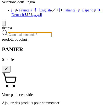
Selezione della lingua
🇫🇷
Français
🇬🇧
English
🇮🇹
Italiano
🇪🇸
Español
🇩🇪
Deutsch
🇸🇦
العربية
ricerca
prodotti popolari
PANIER
0
article
Votre panier est vide
Ajoutez des produits pour commencer