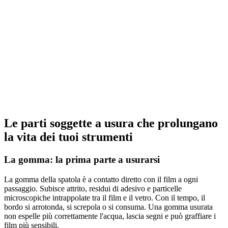
Retrait boutique
Voir
Accessori di installazione
Feutre blanc
WHTFEL
Retrait boutique
Voir
Le parti soggette a usura che prolungano
la vita dei tuoi strumenti
La gomma: la prima parte a usurarsi
La gomma della spatola è a contatto diretto con il film a ogni
passaggio. Subisce attrito, residui di adesivo e particelle
microscopiche intrappolate tra il film e il vetro. Con il tempo, il
bordo si arrotonda, si screpola o si consuma. Una gomma usurata
non espelle più correttamente l'acqua, lascia segni e può graffiare i
film più sensibili.