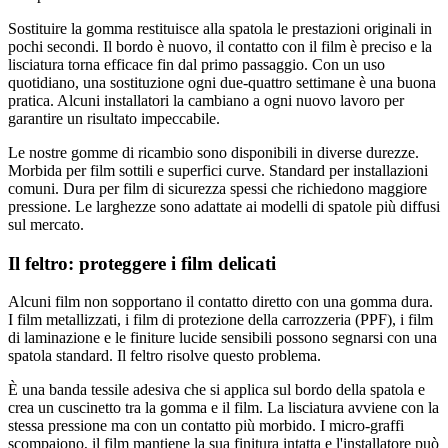
Sostituire la gomma restituisce alla spatola le prestazioni originali in
pochi secondi. Il bordo è nuovo, il contatto con il film è preciso e la
lisciatura torna efficace fin dal primo passaggio. Con un uso
quotidiano, una sostituzione ogni due-quattro settimane è una buona
pratica. Alcuni installatori la cambiano a ogni nuovo lavoro per
garantire un risultato impeccabile.
Le nostre gomme di ricambio sono disponibili in diverse durezze.
Morbida per film sottili e superfici curve. Standard per installazioni
comuni. Dura per film di sicurezza spessi che richiedono maggiore
pressione. Le larghezze sono adattate ai modelli di spatole più diffusi
sul mercato.
Il feltro: proteggere i film delicati
Alcuni film non sopportano il contatto diretto con una gomma dura.
I film metallizzati, i film di protezione della carrozzeria (PPF), i film
di laminazione e le finiture lucide sensibili possono segnarsi con una
spatola standard. Il feltro risolve questo problema.
È una banda tessile adesiva che si applica sul bordo della spatola e
crea un cuscinetto tra la gomma e il film. La lisciatura avviene con la
stessa pressione ma con un contatto più morbido. I micro-graffi
scompaiono, il film mantiene la sua finitura intatta e l'installatore può