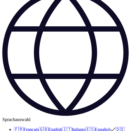
Sprachauswahl
🇫🇷
Français
🇬🇧
English
🇮🇹
Italiano
🇪🇸
Español
🇩🇪