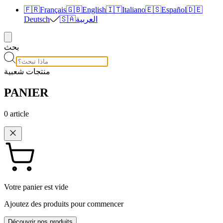
🇫🇷
Français
🇬🇧
English
🇮🇹
Italiano
🇪🇸
Español
🇩🇪
العربية
🇸🇦
Deutsch
بحث
منتجات شعبية
PANIER
0
article
Votre panier est vide
Ajoutez des produits pour commencer
Découvrir nos produits