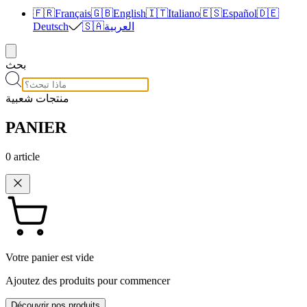
🇫🇷
Français
🇬🇧
English
🇮🇹
Italiano
🇪🇸
Español
🇩🇪
العربية
🇸🇦
Deutsch
بحث
منتجات شعبية
PANIER
0
article
Votre panier est vide
Ajoutez des produits pour commencer
Découvrir nos produits