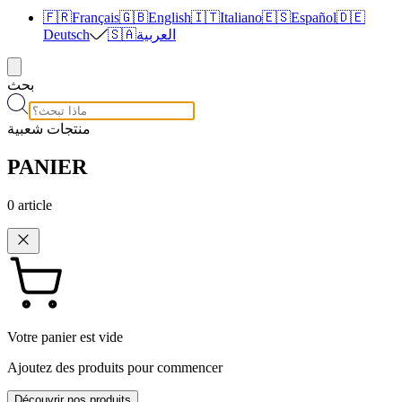
🇫🇷
Français
🇬🇧
English
🇮🇹
Italiano
🇪🇸
Español
🇩🇪
العربية
🇸🇦
Deutsch
بحث
منتجات شعبية
PANIER
0
article
Votre panier est vide
Ajoutez des produits pour commencer
Découvrir nos produits