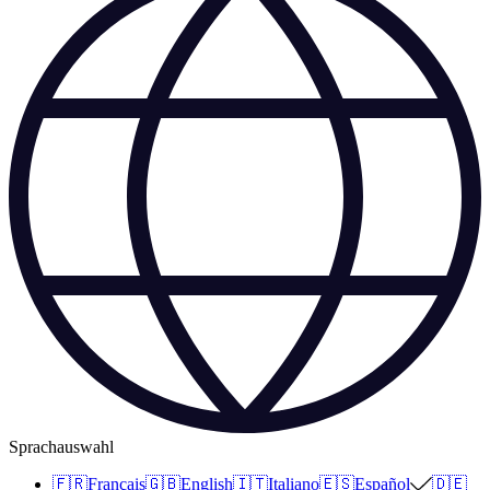
Sprachauswahl
🇫🇷
Français
🇬🇧
English
🇮🇹
Italiano
🇪🇸
Español
🇩🇪