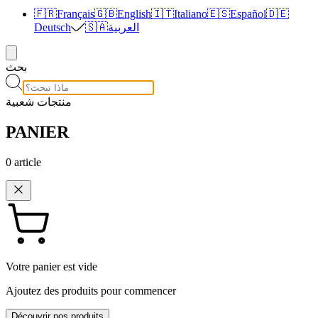
🇫🇷
Français
🇬🇧
English
🇮🇹
Italiano
🇪🇸
Español
🇩🇪
العربية
🇸🇦
Deutsch
بحث
منتجات شعبية
PANIER
0
article
Votre panier est vide
Ajoutez des produits pour commencer
Découvrir nos produits