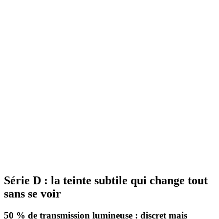
Laizes
75 cm, 152 cm
Longueur
5 m, 10 m, 30 m
Retrait boutique
Voir
Gamma Automobilistica
Pellicola oscurante auto 83 %
AUT D83
Laizes
75 cm, 152 cm
Longueur
5 m, 10 m, 30 m
Retrait boutique
Voir
Série D : la teinte subtile qui change tout
sans se voir
50 % de transmission lumineuse : discret mais