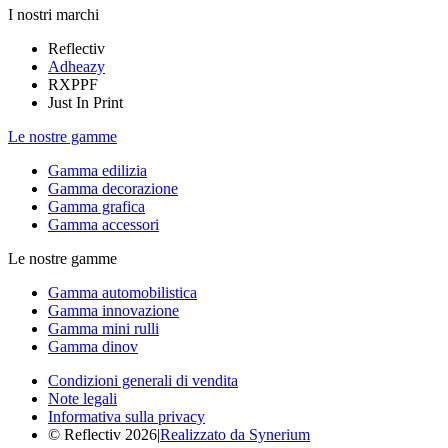
I nostri marchi
Reflectiv
Adheazy
RXPPF
Just In Print
Le nostre gamme
Gamma edilizia
Gamma decorazione
Gamma grafica
Gamma accessori
Le nostre gamme
Gamma automobilistica
Gamma innovazione
Gamma mini rulli
Gamma dinov
Condizioni generali di vendita
Note legali
Informativa sulla privacy
© Reflectiv 2026
|
Realizzato da Synerium