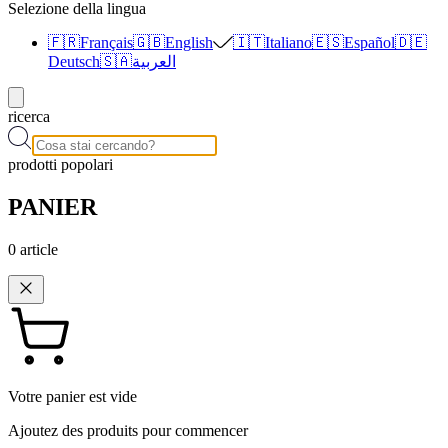
Selezione della lingua
🇫🇷
Français
🇬🇧
English
🇮🇹
Italiano
🇪🇸
Español
🇩🇪
Deutsch
🇸🇦
العربية
ricerca
prodotti popolari
PANIER
0
article
Votre panier est vide
Ajoutez des produits pour commencer