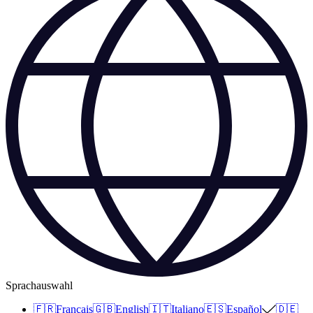
Sprachauswahl
🇫🇷
Français
🇬🇧
English
🇮🇹
Italiano
🇪🇸
Español
🇩🇪