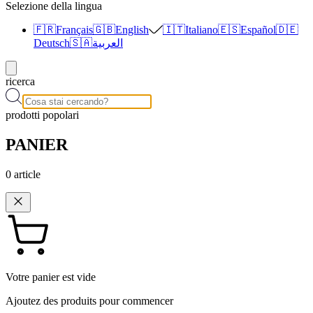
Selezione della lingua
🇫🇷
Français
🇬🇧
English
🇮🇹
Italiano
🇪🇸
Español
🇩🇪
Deutsch
🇸🇦
العربية
ricerca
prodotti popolari
PANIER
0
article
Votre panier est vide
Ajoutez des produits pour commencer