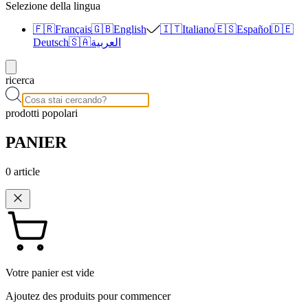
Selezione della lingua
🇫🇷
Français
🇬🇧
English
🇮🇹
Italiano
🇪🇸
Español
🇩🇪
Deutsch
🇸🇦
العربية
ricerca
prodotti popolari
PANIER
0
article
Votre panier est vide
Ajoutez des produits pour commencer