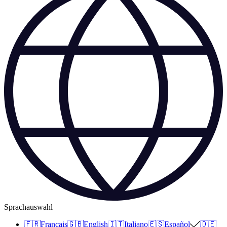
Sprachauswahl
🇫🇷
Français
🇬🇧
English
🇮🇹
Italiano
🇪🇸
Español
🇩🇪