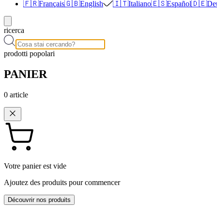
🇫🇷
Français
🇬🇧
English
🇮🇹
Italiano
🇪🇸
Español
🇩🇪
De
ricerca
prodotti popolari
PANIER
0
article
Votre panier est vide
Ajoutez des produits pour commencer
Découvrir nos produits