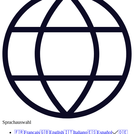
Sprachauswahl
🇫🇷
Français
🇬🇧
English
🇮🇹
Italiano
🇪🇸
Español
🇩🇪