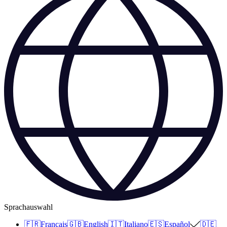
Sprachauswahl
🇫🇷
Français
🇬🇧
English
🇮🇹
Italiano
🇪🇸
Español
🇩🇪