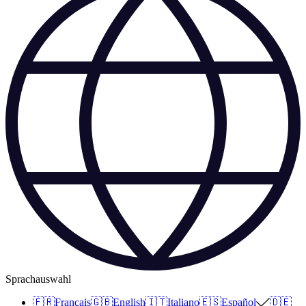
Sprachauswahl
🇫🇷
Français
🇬🇧
English
🇮🇹
Italiano
🇪🇸
Español
🇩🇪