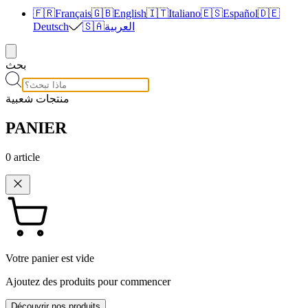
🇫🇷
Français
🇬🇧
English
🇮🇹
Italiano
🇪🇸
Español
🇩🇪
العربية
🇸🇦
Deutsch
بحث
منتجات شعبية
PANIER
0
article
Votre panier est vide
Ajoutez des produits pour commencer
Découvrir nos produits