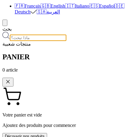
🇫🇷
Français
🇬🇧
English
🇮🇹
Italiano
🇪🇸
Español
🇩🇪
العربية
🇸🇦
Deutsch
بحث
منتجات شعبية
PANIER
0
article
Votre panier est vide
Ajoutez des produits pour commencer
Découvrir nos produits