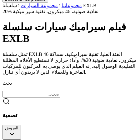
سلسلة EXLB
مجموعاتنا
مجموعة السيارات
20% نفاذية ضوئية، 46 ميكرون، تقنية سيراميكية
فيلم سيراميك سيارات سلسلة
EXLB
تمثل سلسلة EXLB الفئة العليا. تقنية سيراميكية، سماكة 46
ميكرون، نفاذية ضوئية 20%، وأداء حراري لا تستطيع الأفلام المظللة
التقليدية الوصول إليه. إنه الفيلم الذي يوصي به المركبون للمركبات
الفاخرة وللعملاء الذين لا يريدون أي تنازل.
بحث
تصفية
العروض