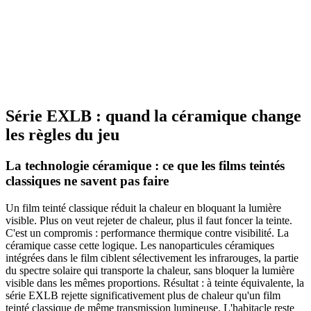
Laizes
75 cm, 152 cm
Longueur
5 m, 10 m, 30 m
Retrait boutique
Voir
Série EXLB : quand la céramique change
les règles du jeu
La technologie céramique : ce que les films teintés
classiques ne savent pas faire
Un film teinté classique réduit la chaleur en bloquant la lumière
visible. Plus on veut rejeter de chaleur, plus il faut foncer la teinte.
C'est un compromis : performance thermique contre visibilité. La
céramique casse cette logique. Les nanoparticules céramiques
intégrées dans le film ciblent sélectivement les infrarouges, la partie
du spectre solaire qui transporte la chaleur, sans bloquer la lumière
visible dans les mêmes proportions. Résultat : à teinte équivalente, la
série EXLB rejette significativement plus de chaleur qu'un film
teinté classique de même transmission lumineuse. L'habitacle reste