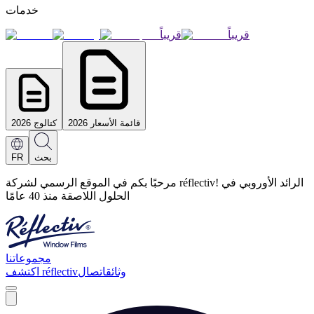
خدمات
قريباً
قريباً
قائمة الأسعار 2026
كتالوج 2026
بحث
FR
مرحبًا بكم في الموقع الرسمي لشركة réflectiv! الرائد الأوروبي في
الحلول اللاصقة منذ 40 عامًا
مجموعاتنا
وثائق
اتصال
اكتشف réflectiv