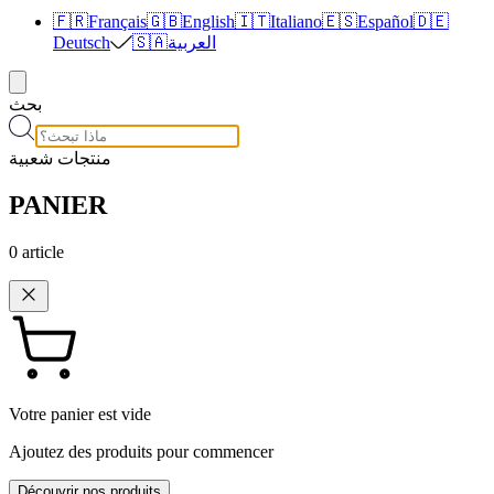
🇫🇷
Français
🇬🇧
English
🇮🇹
Italiano
🇪🇸
Español
🇩🇪
العربية
🇸🇦
Deutsch
بحث
منتجات شعبية
PANIER
0
article
Votre panier est vide
Ajoutez des produits pour commencer
Découvrir nos produits