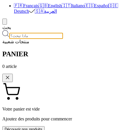
🇫🇷
Français
🇬🇧
English
🇮🇹
Italiano
🇪🇸
Español
🇩🇪
العربية
🇸🇦
Deutsch
بحث
منتجات شعبية
PANIER
0
article
Votre panier est vide
Ajoutez des produits pour commencer
Découvrir nos produits