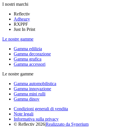
I nostri marchi
Reflectiv
Adheazy
RXPPF
Just In Print
Le nostre gamme
Gamma edilizia
Gamma decorazione
Gamma grafica
Gamma accessori
Le nostre gamme
Gamma automobilistica
Gamma innovazione
Gamma mini rulli
Gamma dinov
Condizioni generali di vendita
Note legali
Informativa sulla privacy
© Reflectiv 2026
|
Realizzato da Synerium