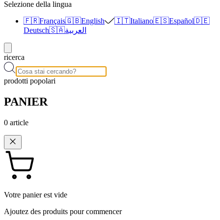
Selezione della lingua
🇫🇷
Français
🇬🇧
English
🇮🇹
Italiano
🇪🇸
Español
🇩🇪
Deutsch
🇸🇦
العربية
ricerca
prodotti popolari
PANIER
0
article
Votre panier est vide
Ajoutez des produits pour commencer