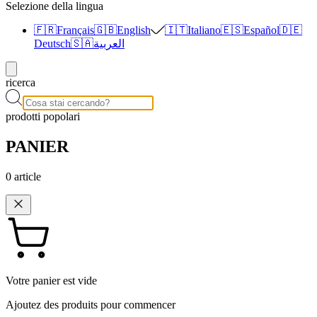
Selezione della lingua
🇫🇷
Français
🇬🇧
English
🇮🇹
Italiano
🇪🇸
Español
🇩🇪
Deutsch
🇸🇦
العربية
ricerca
prodotti popolari
PANIER
0
article
Votre panier est vide
Ajoutez des produits pour commencer