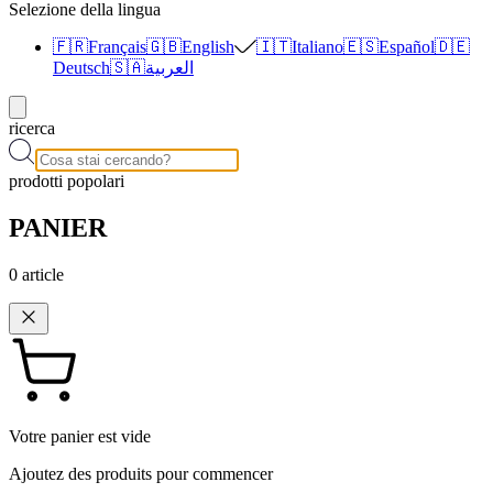
Selezione della lingua
🇫🇷
Français
🇬🇧
English
🇮🇹
Italiano
🇪🇸
Español
🇩🇪
Deutsch
🇸🇦
العربية
ricerca
prodotti popolari
PANIER
0
article
Votre panier est vide
Ajoutez des produits pour commencer