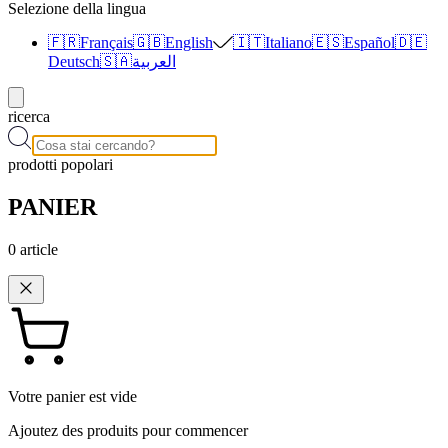
Selezione della lingua
🇫🇷
Français
🇬🇧
English
🇮🇹
Italiano
🇪🇸
Español
🇩🇪
Deutsch
🇸🇦
العربية
ricerca
prodotti popolari
PANIER
0
article
Votre panier est vide
Ajoutez des produits pour commencer