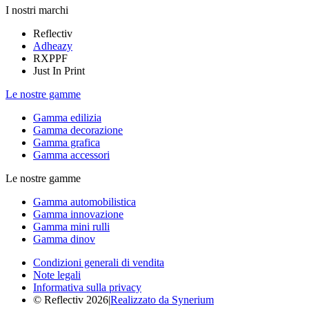
I nostri marchi
Reflectiv
Adheazy
RXPPF
Just In Print
Le nostre gamme
Gamma edilizia
Gamma decorazione
Gamma grafica
Gamma accessori
Le nostre gamme
Gamma automobilistica
Gamma innovazione
Gamma mini rulli
Gamma dinov
Condizioni generali di vendita
Note legali
Informativa sulla privacy
© Reflectiv 2026
|
Realizzato da Synerium