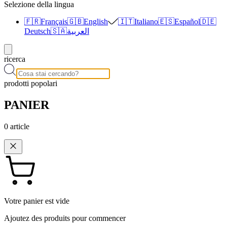
Selezione della lingua
🇫🇷
Français
🇬🇧
English
🇮🇹
Italiano
🇪🇸
Español
🇩🇪
Deutsch
🇸🇦
العربية
ricerca
prodotti popolari
PANIER
0
article
Votre panier est vide
Ajoutez des produits pour commencer