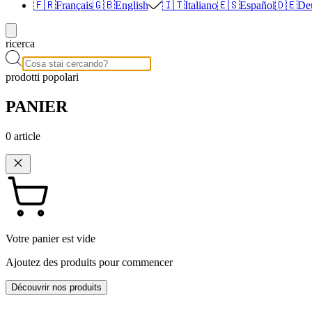
🇫🇷
Français
🇬🇧
English
🇮🇹
Italiano
🇪🇸
Español
🇩🇪
De
ricerca
prodotti popolari
PANIER
0
article
Votre panier est vide
Ajoutez des produits pour commencer
Découvrir nos produits