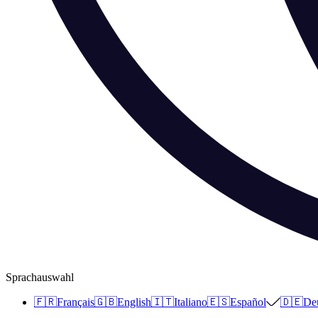
Sprachauswahl
🇫🇷
Français
🇬🇧
English
🇮🇹
Italiano
🇪🇸
Español
🇩🇪
De