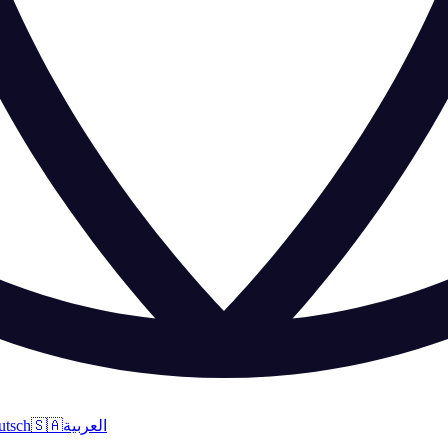
utsch
🇸🇦
العربية