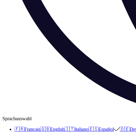
Sprachauswahl
🇫🇷
Français
🇬🇧
English
🇮🇹
Italiano
🇪🇸
Español
🇩🇪
De