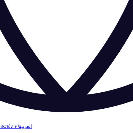
utsch
🇸🇦
العربية