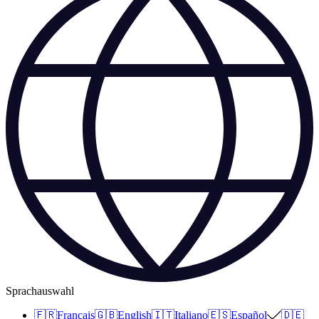
Sprachauswahl
🇫🇷
Français
🇬🇧
English
🇮🇹
Italiano
🇪🇸
Español
🇩🇪