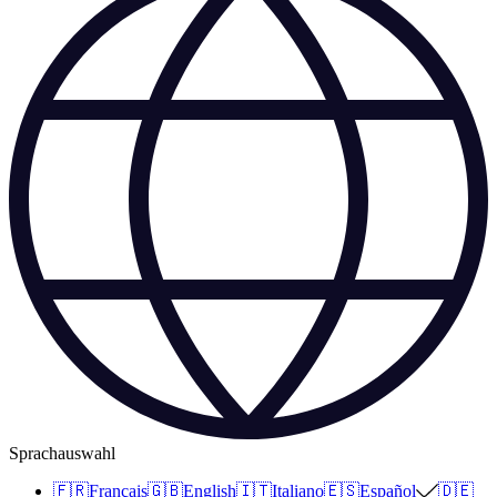
Sprachauswahl
🇫🇷
Français
🇬🇧
English
🇮🇹
Italiano
🇪🇸
Español
🇩🇪