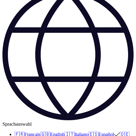
Sprachauswahl
🇫🇷
Français
🇬🇧
English
🇮🇹
Italiano
🇪🇸
Español
🇩🇪