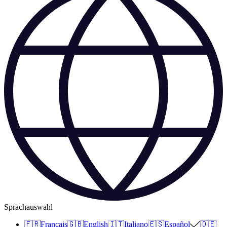
Sprachauswahl
🇫🇷
Français
🇬🇧
English
🇮🇹
Italiano
🇪🇸
Español
🇩🇪