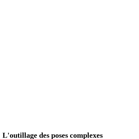
Set de bâtons de pose
CUTSET
Retrait boutique
Voir
Accessoires de pose
Aimant de pose (unité)
MAGCAR01
Retrait boutique
Voir
Accessoires de pose
Bracelet magnétique
WRST01
Retrait boutique
Voir
L'outillage des poses complexes