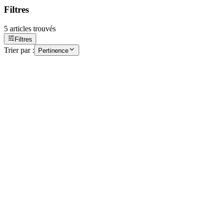
Filtres
5
articles trouvés
Filtres
Trier par :
Pertinence
Accessoires de pose
KIT POS Application – Surface < 3 m²
KIT POS
Retrait boutique
Voir
Accessoires de pose
KIT POS Application – Surface > 3 m²
MAT POS
Retrait boutique
Voir
Accessoires de pose