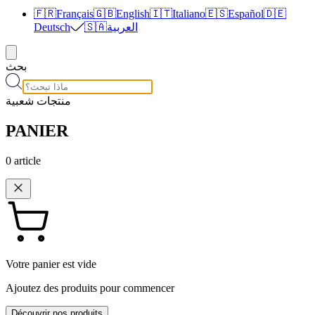
🇫🇷
Français
🇬🇧
English
🇮🇹
Italiano
🇪🇸
Español
🇩🇪
العربية
🇸🇦
Deutsch
بحث
منتجات شعبية
PANIER
0
article
Votre panier est vide
Ajoutez des produits pour commencer
Découvrir nos produits