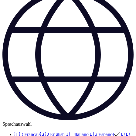
Sprachauswahl
🇫🇷
Français
🇬🇧
English
🇮🇹
Italiano
🇪🇸
Español
🇩🇪