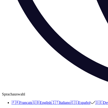
Sprachauswahl
🇫🇷
Français
🇬🇧
English
🇮🇹
Italiano
🇪🇸
Español
🇩🇪
De