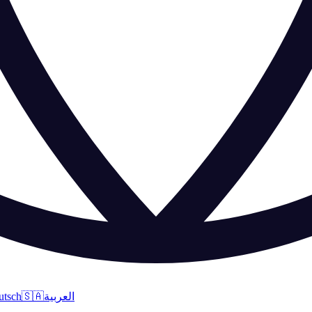
utsch
🇸🇦
العربية