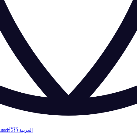
utsch
🇸🇦
العربية