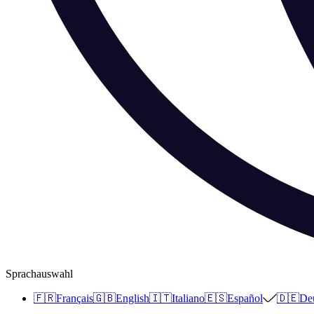
Sprachauswahl
🇫🇷
Français
🇬🇧
English
🇮🇹
Italiano
🇪🇸
Español
🇩🇪
De